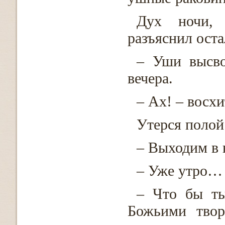
Дух ночи, 
разъяснил ост
– Уши высво
вечера.
– Ах! – восх
Утерся полой
– Выходим в 
– Уже утро… 
– Что бы ты
Божьими твор