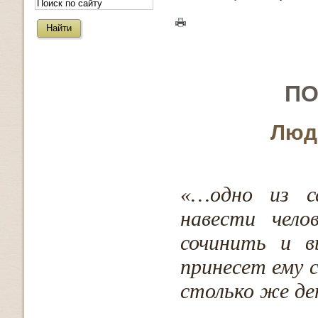
ПО
Люд
«…одно из с
навести чело
сочинить и в
принесет ему с
столько же де