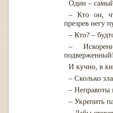
Один – самы
– Кто он, ч
презрев негу п
– Кто? – будт
– Искорени
подверженный
И кучно, в к
– Сколько зла
– Неправоты 
– Укрепить п
– Дабы стерет