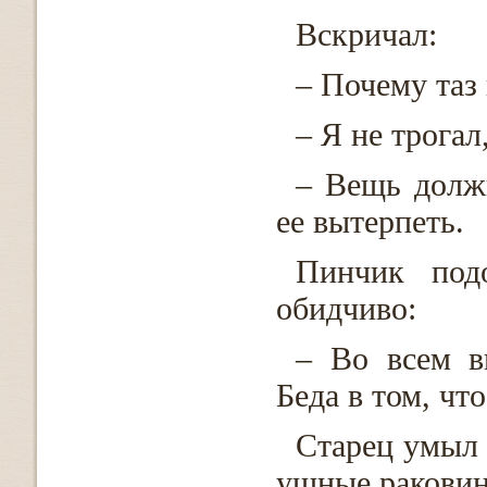
Вскричал:
– Почему таз
– Я не трога
– Вещь долж
ее вытерпеть.
Пинчик под
обидчиво:
– Во всем в
Беда в том, чт
Старец умыл 
ушные ракови