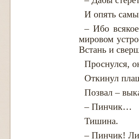
И опять самы
– Ибо всякое
мировом устро
Встань и свер
Проснулся, о
Откинул плащ
Позвал – вык
– Пинчик…
Тишина.
– Пинчик! Ли