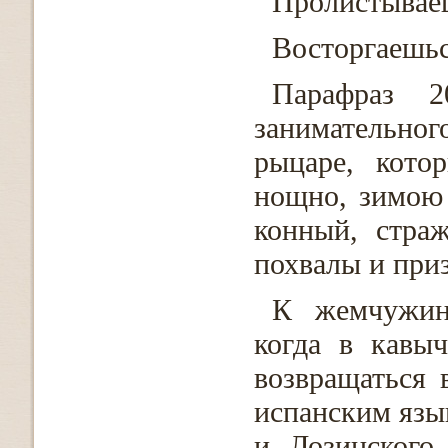
Пролистываеш
Восторгаешьс
Парафраз 
занимательн
рыцаре, кото
нощно, зимою 
конный, стра
похвалы и при
К жемчужин
когда в кавы
возвращаться 
испанским язы
и Лозинского