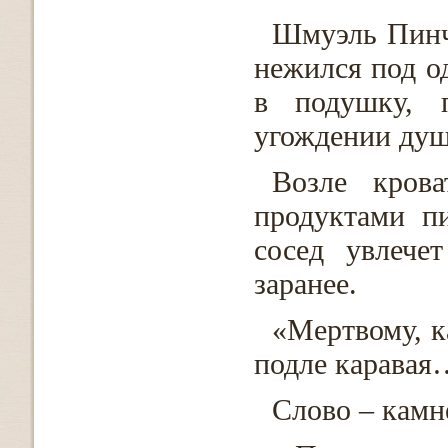
Шмуэль Пинч
нежился под од
в подушку, 
угождении душе
Возле крова
продуктами п
сосед увлече
заранее.
«Мертвому, к
подле каравая…
Слово – камн