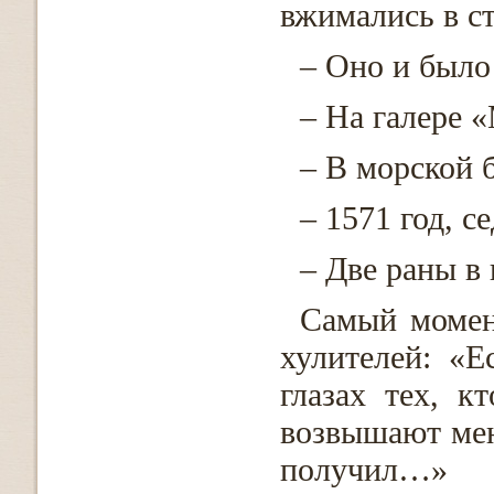
вжимались в с
– Оно и был
– На галере
– В морской 
– 1571 год, 
– Две раны в
Самый момен
хулителей: «
глазах тех, к
возвышают меня
получил…»