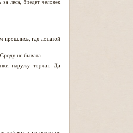
 за леса, бредет человек
м прошлись, где лопатой
 Сроду не бывала.
апки наружу торчат. Да
не робеют и на печке не