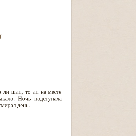
Т
 ли шли, то ли на месте
ыкало. Ночь подступала
тмирал день.