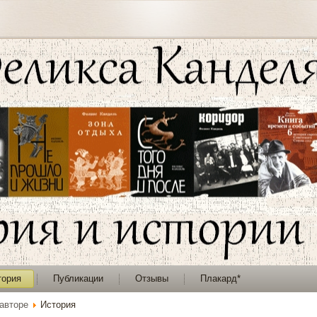
тория
Публикации
Отзывы
Плакард*
авторе
История