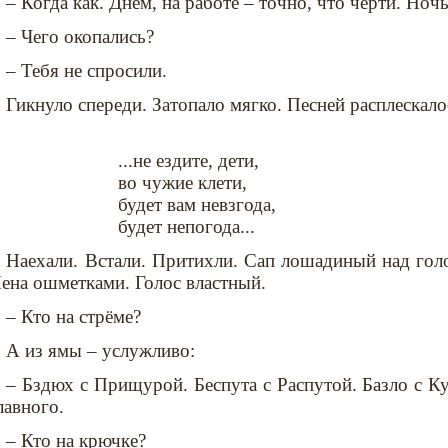
– Когда как. Днем, на работе – точно, что черти. Но
– Чего окопались?
– Тебя не спросили.
Гикнуло спереди. Затопало мягко. Песней расплескало
...не ездите, дети,
во чужие клети,
будет вам невзгода,
будет непогода...
Наехали. Встали. Притихли. Сап лошадиный над голо
ена ошметками. Голос властный.
– Кто на стрёме?
А из ямы – услужливо:
– Бздюх с Прищурой. Беспута с Распутой. Базло с К
лавного.
– Кто на крючке?