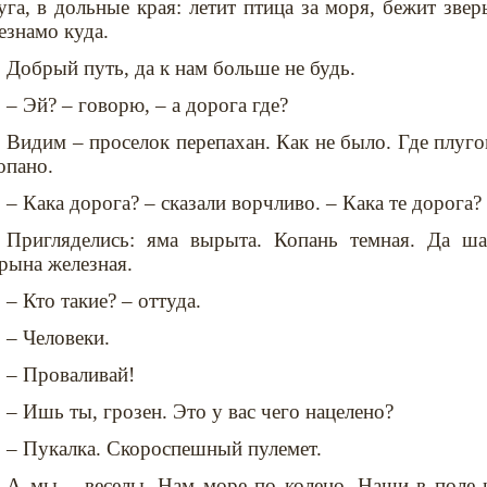
уга, в дольные края: летит птица за моря, бежит зверь
езнамо куда.
Добрый путь, да к нам больше не будь.
– Эй? – говорю, – а дорога где?
Видим – проселок перепахан. Как не было. Где плуго
опано.
– Кака дорога? – сказали ворчливо. – Кака те дорога?
Пригляделись: яма вырыта. Копань темная. Да ш
рына железная.
– Кто такие? – оттуда.
– Человеки.
– Проваливай!
– Ишь ты, грозен. Это у вас чего нацелено?
– Пукалка. Скороспешный пулемет.
А мы – веселы. Нам море по колено. Наши в поле 