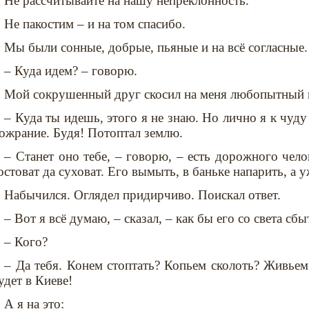
Не рассчитывайте на нашу непреклонность.
Не пакостим – и на том спасибо.
Мы были сонные, добрые, пьяные и на всё согласные.
– Куда идем? – говорю.
Мой сокрушенный друг скосил на меня любопытный г
– Куда ты идешь, этого я не знаю. Но лично я к чуд
ожрание. Будя! Потоптал землю.
– Станет оно тебе, – говорю, – есть дорожного чел
остоват да суховат. Его вымыть, в баньке напарить, а у
Набычился. Оглядел придирчиво. Поискал ответ.
– Вот я всё думаю, – сказал, – как бы его со света сбы
– Кого?
– Да тебя. Конем стоптать? Копьем сколоть? Живьем 
удет в Киеве!
А я на это: