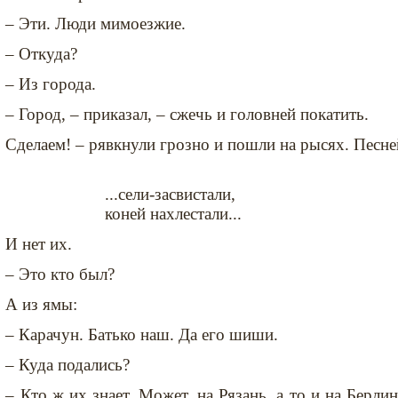
– Эти. Люди мимоезжие.
– Откуда?
– Из города.
– Город, – приказал, – сжечь и головней покатить.
Сделаем! – рявкнули грозно и пошли на рысях. Песне
...сели-засвистали,
коней нахлестали...
И нет их.
– Это кто был?
А из ямы:
– Карачун. Батько наш. Да его шиши.
– Куда подались?
– Кто ж их знает. Может, на Рязань, а то и на Берлин