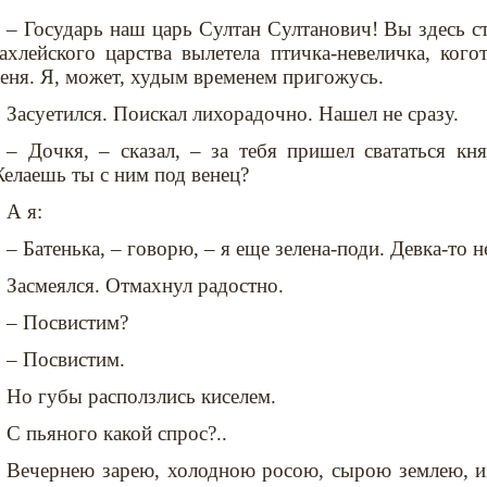
– Государь наш царь Султан Султанович! Вы здесь сто
ахлейского царства вылетела птичка-невеличка, кого
еня. Я, может, худым временем пригожусь.
Засуетился. Поискал лихорадочно. Нашел не сразу.
– Дочкя, – сказал, – за тебя пришел свататься к
елаешь ты с ним под венец?
А я:
– Батенька, – говорю, – я еще зелена-поди. Девка-то н
Засмеялся. Отмахнул радостно.
– Посвистим?
– Посвистим.
Но губы расползлись киселем.
С пьяного какой спрос?..
Вечернею зарею, холодною росою, сырою землею, из