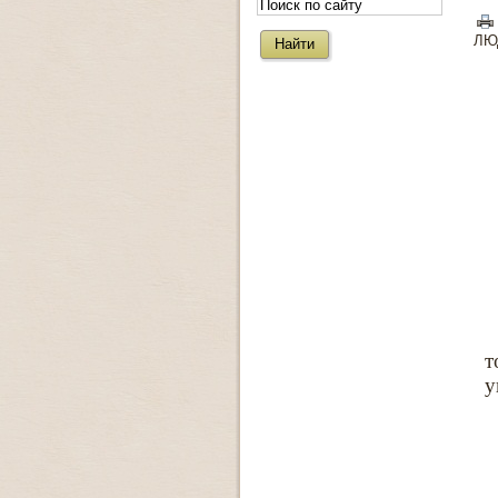
ЛЮ
т
у