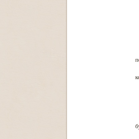
п
к
б