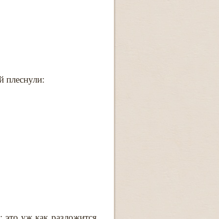
й плеснули:
: это уж как разложится.