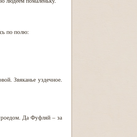
чью людеем помаленьку.
сь по полю:
вой. Звяканье уздечное.
уроедом. Да Фуфляй – за