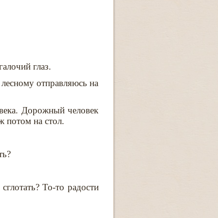
алочий глаз.
у лесному отправляюсь на
овека. Дорожный человек
ж потом на стол.
ть?
сглотать? То-то радости