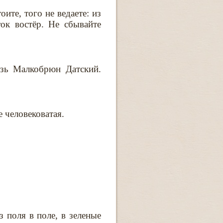
ите, того не ведаете: из
ток востёр. Не сбывайте
нязь Малкобрюн Датский.
е человековатая.
 поля в поле, в зеленые