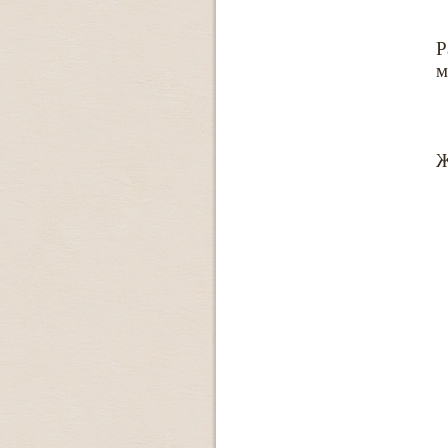
Р
м
Ж