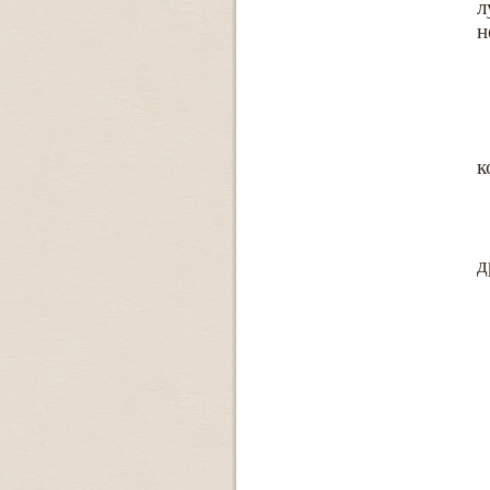
л
н
к
д