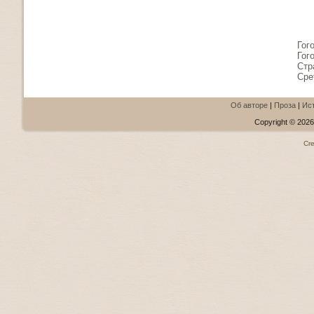
Гог
Гог
Стр
Сре
Об авторе
|
Проза
|
Ис
Copyright © 2026.
Cr