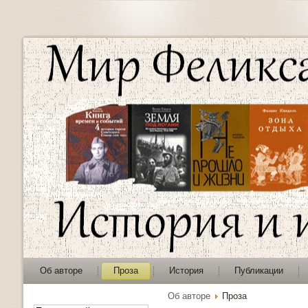
Об авторе
Проза
История
Публикации
Об авторе
Проза