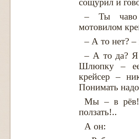
сощурил и гов
– Ты чаво 
мотовилом кре
– А то нет? –
– А то да? Я
Шлюпку – ее 
крейсер – ни
Понимать надо
Мы – в рёв
ползать!..
А он: