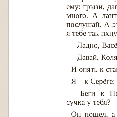
ему: грызи, да
много. А лаит
послушай. А эт
я тебе так пхну
– Ладно, Васё
– Давай, Коля
И опять к ста
Я – к Серёге:
– Беги к По
сучка у тебя?
Он пошел, а