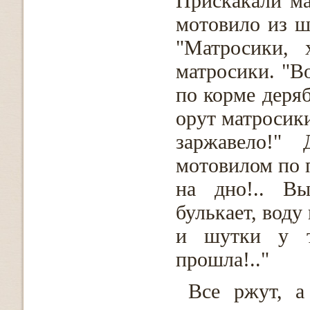
Прискакали ма
мотовило из ш
"Матросики, 
матросики. "В
по корме деряб
орут матросики
заржавело!"
мотовилом по 
на дно!.. В
булькает, воду
и шутки у те
прошла!.."
Все ржут, а