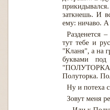
прикидывался.
заткнешь. И в
ему: ничаво. А
Разденется –
тут тебе и рус
"Кланя", а на 
буквами под
"ПОЛУТОРКА"
Полуторка. Пол
Ну и потеха с
Зовут меня ре
– Иди к Полу