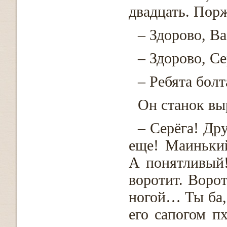
двадцать. Порж
– Здорово, Ва
– Здорово, Се
– Ребята болт
Он станок вы
– Серёга! Др
еще! Маинький
А понятливый
воротит. Ворот
ногой… Ты ба, 
его сапогом п