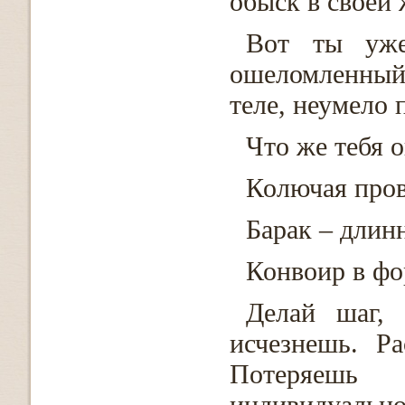
обыск в своей 
Вот ты уже
ошеломленный
теле, неумело
Что же тебя 
Колючая пров
Барак – длин
Конвоир в фо
Делай шаг,
исчезнешь. Р
Потеряешь
индивидуальнос