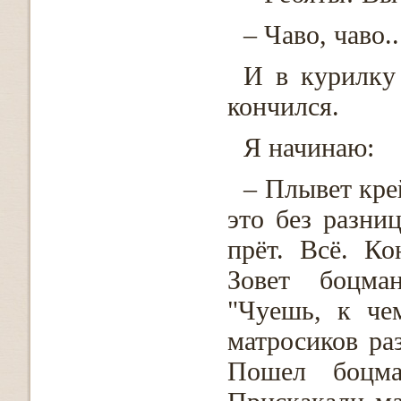
– Чаво, чаво.
И в курилку
кончился.
Я начинаю:
– Плывет кре
это без разни
прёт. Всё. К
Зовет боцма
"Чуешь, к че
матросиков ра
Пошел боцма