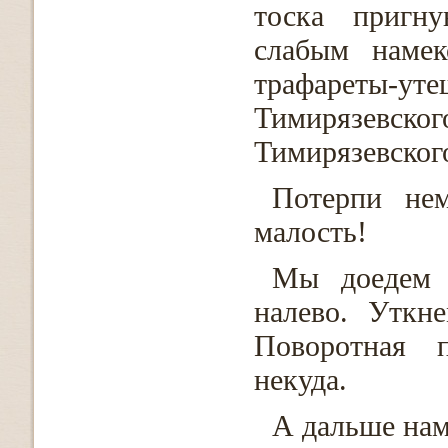
тоска пригну
слабым намек
трафареты
Тимирязевс
Тимирязевског
Потерпи не
малость!
Мы доедем 
налево. Уткн
Поворотная 
некуда.
А дальше нам