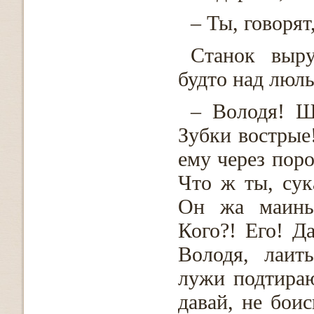
– Ты, говорят
Станок выру
будто над люль
– Володя! Щ
Зубки воcтрые!
ему через поро
Что ж ты, сук
Он жа маиньк
Кого?! Его! Д
Володя, лаит
лужи подтираю
давай, не боис