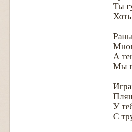
Ты г
Хоть
Рань
Мног
А те
Мы п
Игра
Пляш
У те
С тр