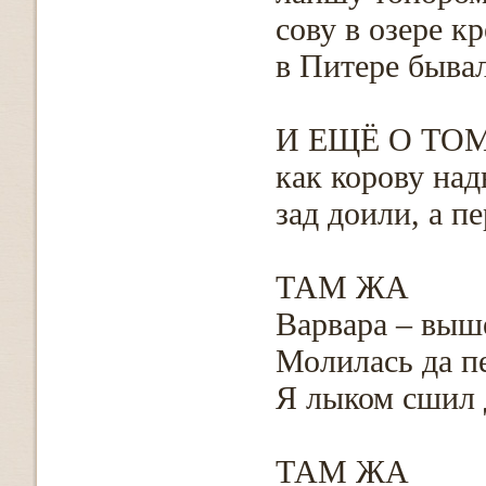
сову в озере к
в Питере бывал
И ЕЩЁ О ТО
как корову над
зад доили, а п
ТАМ ЖА
Варвара – выш
Молилась да п
Я лыком сшил д
ТАМ ЖА