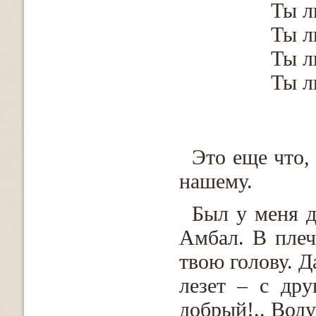
Ты л
Ты ль
Ты л
Ты ль
Это еще что,
нашему.
Был у меня д
Амбал. В плеч
твою голову. Д
лезет – с дру
добрый!.. Воду