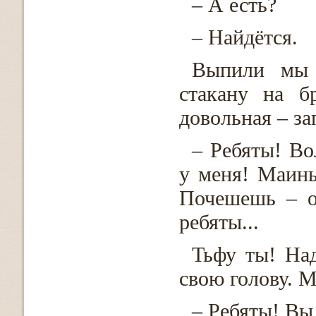
– А есть?
– Найдётся.
Выпили мы 
стакану на б
довольная – за
– Ребяты! Во
у меня! Маинь
Почешешь – о
ребяты...
Тьфу ты! Над
свою голову. М
– Ребяты! Вы