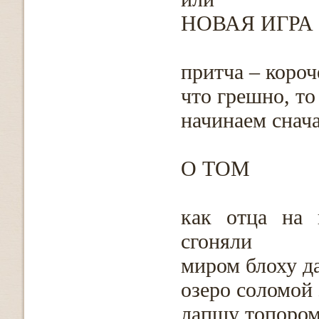
НОВАЯ ИГРА
притча – короч
что грешно, т
начинаем снача
О ТОМ
как отца на 
сгоняли
миром блоху д
озеро соломой 
лапшу топором