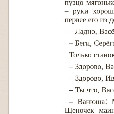
пузцо мягоньк
– руки хорошо
первее его из д
– Ладно, Васё
– Беги, Серёга
Только станок
– Здорово, Ва
– Здорово, Ив
– Ты что, Вас
– Ванюша! 
Щеночек маин