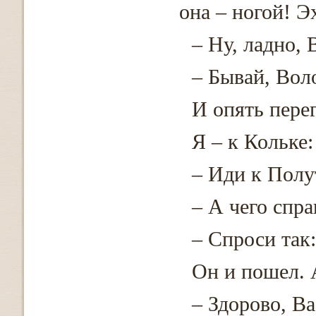
она – ногой! Эх
– Ну, ладно, 
– Бывай, Вол
И опять пере
Я – к Кольке:
– Иди к Полу
– А чего спр
– Спроси так:
Он и пошел. 
– Здорово, Ва