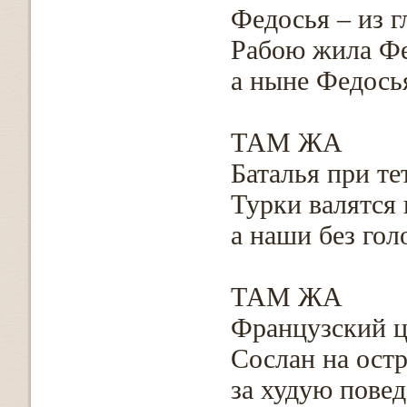
Федосья – из г
Рабою жила Фе
а ныне Федосья
ТАМ ЖА
Баталья при те
Турки валятся 
а наши без гол
ТАМ ЖА
Французский ц
Сослан на ост
за худую пове