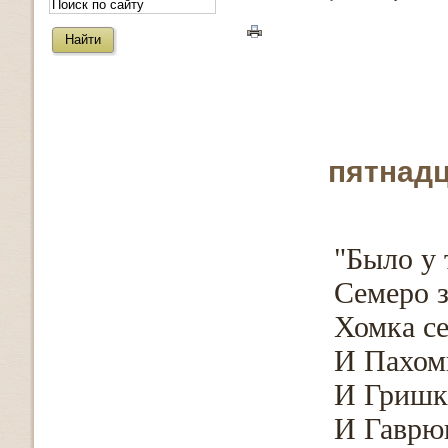
пятнадц
"Было у
Семеро з
Хомка се
И Пахомк
И Гришка
И Гаврю