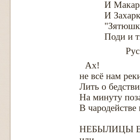
И Макарк
И Захарк
"Зятюшк
Поди и т
Рус
Ах!
не всё нам рек
Лить о бедств
На минуту поз
В чародействе
НЕБЫЛИЦЫ 
или