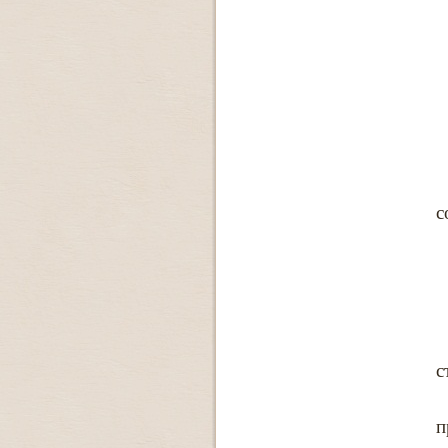
с
с
п