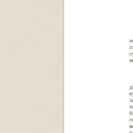
п
с
с
м
д
к
з
п
б
г
в
н