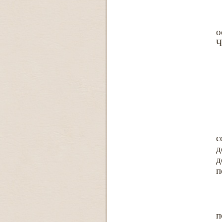
о
Ч
с
д
д
п
п