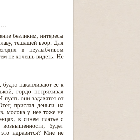
ед…
ение безликим, интересы
плаву, тешащей взор. Для
сегодня в неулыбчивом
тем не хочешь видеть. Не
 будто накапливают ее к
ькой, гордо потряхивая
И пусть они задавятся от
Отец прислал деньги на
в, молока у нее тоже не
енцах, в синем платье с
 возвышенности, будет
 это ндравится? Мне не