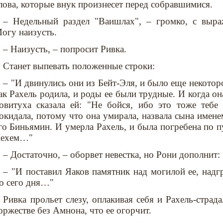
лова, которые внук произнесет перед собравшимися.
– Недельный раздел "Ваишлах", – громко, с выра
огу наизусть.
– Наизусть, – попросит Ривка.
Станет выпевать положенные строки:
– "И двинулись они из Бейт-Эля, и было еще некотор
ак Рахель родила, и роды ее были трудные. И когда он
овитуха сказала ей: "Не бойся, ибо это тоже тебе
окидала, потому что она умирала, назвала сына имене
го Биньямин. И умерла Рахель, и была погребена по п
ехем…"
– Достаточно, – оборвет невестка, но Рони дополнит:
– "И поставил Яаков памятник над могилой ее, над
о сего дня…"
Ривка прольет слезу, оплакивая себя и Рахель-страд
оржестве без Амнона, что ее огорчит.