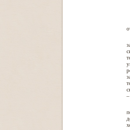
о
з
с
т
у
р
з
т
с
–
п
д
х