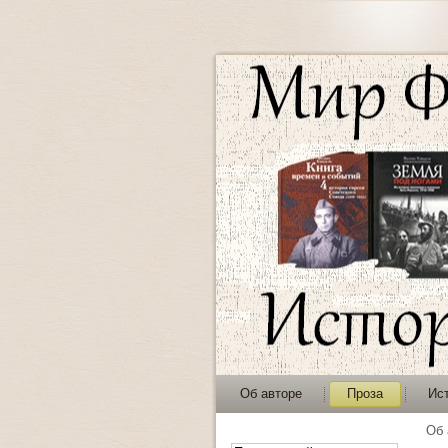
Об авторе
Проза
Ис
Об 