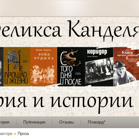
тория
Публикации
Отзывы
Плакард*
авторе
Проза