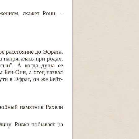
жением, скажет Рони. –
ое расстояние до Эфрата,
а напрягалась при родах,
 сын". А когда душа ее
м Бен-Они, а отец назвал
ути в Эфрат, он же Бейт-
гробный памятник Рахели
алицу. Ривка побывает на