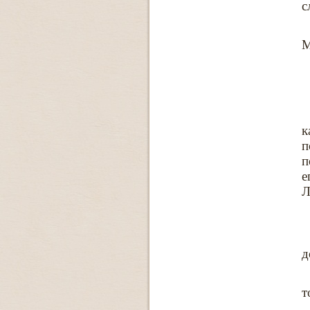
с
М
к
п
п
е
Л
д
т