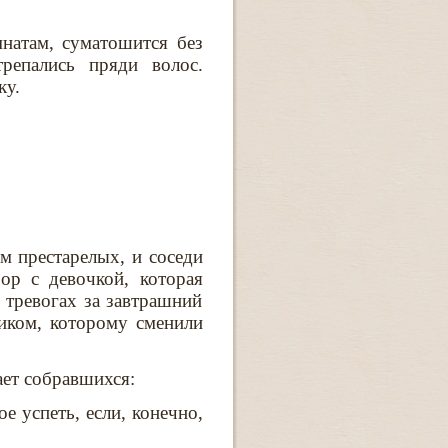
мнатам, суматошится без
трепались пряди волос.
ку.
м престарелых, и соседи
ор с девочкой, которая
 тревогах за завтрашний
иком, которому сменили
ет собравшихся:
е успеть, если, конечно,