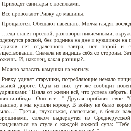
Приходят санитары с носилками.
Все провожают Ривку до машины.
Прощаются. Обещают навещать. Молча глядят восл
…еда станет пресной, разговоры никчемными, окруж
одернутся ряской, без родника на дне и кувшинки на 
тариков нет отдаленного завтра, нет порой и 
уществовании. Сначала не видишь себя со стороны. За
ожешь. И, наконец, какая разница?..
Можно запасать камушки на могилу.
Ривку удивят старушки, потребляющие немало пищи,
альней дороге. Одна из них тут же сообщит новен
удряшками: "Взяла от жизни всё, что успела забрать. 
ависти-обиды. Они все…" Другая прибавит свое: "
ианино, а мы купили корову. В войну не было кормо
ыло…" Третья, глухонькая, слепенькая, в белых вал
орошинами, силком выдернутая из Среднерусской
скидываться на стуле с каждой ложкой супа: "Тебе
дравится. Что тут может пондравиться?.."