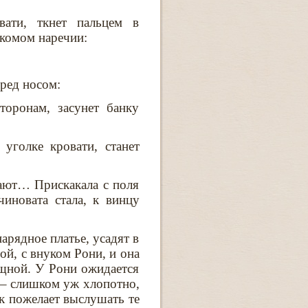
вати, ткнет пальцем в
акомом наречии:
еред носом:
торонам, засунет банку
 уголке кровати, станет
рают… Прискакала с поля
чиновата стала, к винцу
арядное платье, усадят в
ой, с внуком Рони, и она
щной. У Рони ожидается
о – слишком уж хлопотно,
к пожелает выслушать те