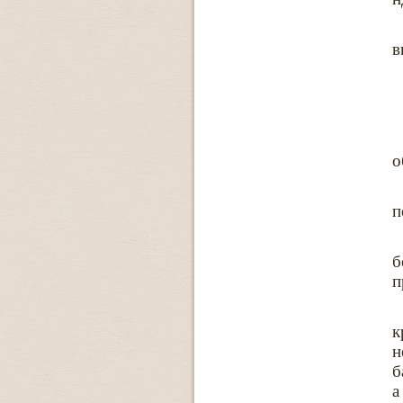
в
о
п
б
п
к
н
б
а