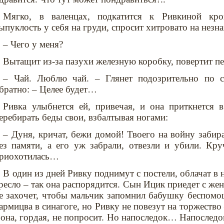
Мягко, в валенцах, подкатится к Ривкиной кро
ыпуклость у себя на груди, спросит хитровато на незн
– Чего у меня?
Вытащит из-за пазухи железную коробку, повертит п
– Чай. Люблю чай. – Глянет подозрительно по с
братно: – Целее будет…
Ривка улыбнется ей, привечая, и она приткнется в
еребирать беды свои, взбалтывая ногами:
– Дуня, кричат, бежи домой! Твоего на войну заби
ез памяти, а его уж забрали, отвезли и убили. Кру
риохотилась…
В один из дней Ривку поднимут с постели, облачат в н
ресло – так она распорядится. Сын Ицик приедет с жен
е захочет, чтобы мальчик запомнил бабушку беспомо
армицва в синагоге, но Ривку не повезут на торжеств
 она, гордая, не попросит. Но напоследок… Напоследо