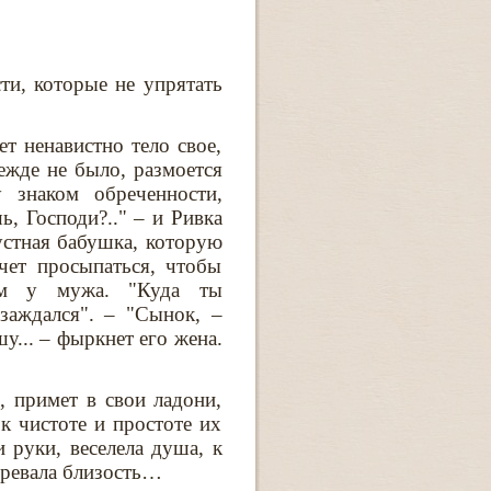
ти, которые не упрятать
т ненавистно тело свое,
режде не было, размоется
 знаком обреченности,
ь, Господи?.." – и Ривка
рустная бабушка, которую
чет просыпаться, чтобы
ом у мужа. "Куда ты
заждался". – "Сынок, –
у... – фыркнет его жена.
, примет в свои ладони,
к чистоте и простоте их
 руки, веселела душа, к
гревала близость…