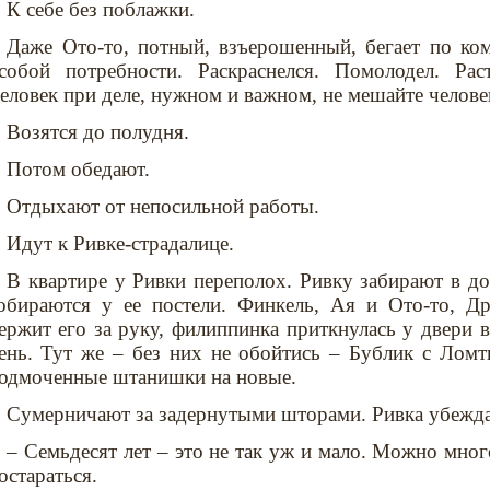
К себе без поблажки.
Даже Ото-то, потный, взъерошенный, бегает по ко
собой потребности. Раскраснелся. Помолодел. Рас
еловек при деле, нужном и важном, не мешайте челове
Возятся до полудня.
Потом обедают.
Отдыхают от непосильной работы.
Идут к Ривке-страдалице.
В квартире у Ривки переполох. Ривку забирают в до
обираются у ее постели. Финкель, Ая и Ото-то, Др
ержит его за руку, филиппинка приткнулась у двери в
ень. Тут же – без них не обойтись – Бублик с Ломт
одмоченные штанишки на новые.
Сумерничают за задернутыми шторами. Ривка убежда
– Семьдесят лет – это не так уж и мало. Можно много
остараться.