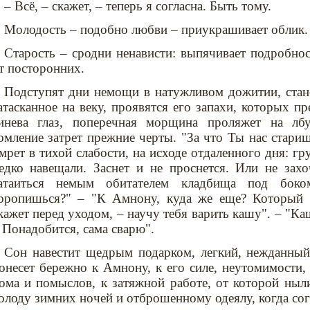
– Всё, – скажет, – теперь я согласна. Быть тому.
Молодость – подобно любви – приукрашивает облик.
Старость – сродни ненависти: выпячивает подробнос
т посторонних.
Подступят дни немощи в натужливом дожитии, стане
атасканное на веку, проявятся его запахи, которых п
инева глаз, поперечная морщина проляжет на лбу
омление затрет прежние черты. "За что Ты нас стариш
мрет в тихой слабости, на исходе отдаленного дня: г
едко навещали. Заснет и не проснется. Или не захо
атаиться немым обитателем кладбища под бок
оропишься?" – "К Амнону, куда же еще? Который 
кажет перед уходом, – научу тебя варить кашу". – "Каш
 Понадобится, сама сварю".
Сон навестит щедрым подарком, легкий, нежданный
онесет бережно к Амнону, к его силе, неутомимости, 
ома и помыслов, к затяжной работе, от которой ныли
олоду зимних ночей и отброшенному одеялу, когда со