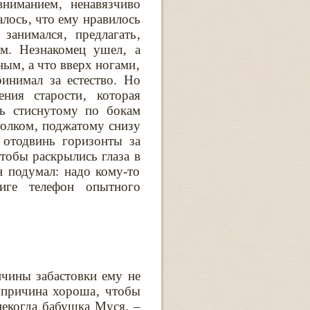
вниманием‚ ненавязчиво
лось‚ что ему нравилось
занимался‚ предлагать‚
им. Незнакомец ушел‚ а
ным‚ а что вверх ногами‚
инимал за естество. Но
ения старости‚ которая
ть стиснутому по бокам
олком‚ поджатому снизу
 отодвинь горизонты за
тобы раскрылись глаза в
 подумал: надо кому-то
иге телефон опытного
ичины забастовки ему не
я причина хороша‚ чтобы
некогда бабушка Муся. –