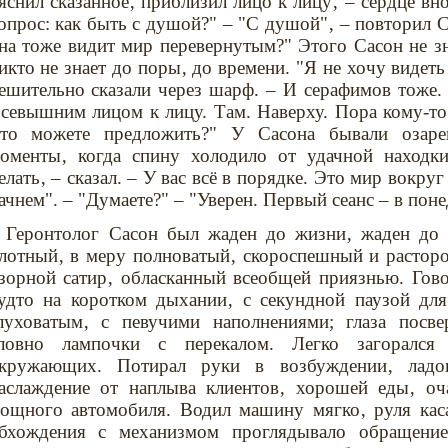
яснил сказанное‚ приблизил лицо к лицу‚ – сердце вн
опрос: как быть с душой?" – "С душой"‚ – повторил 
на тоже видит мир перевернутым?" Этого Сасон не з
икто не знает до поры‚ до времени. "Я не хочу видеть
ешительно сказали через шарф. – И серафимов тоже.
севышним лицом к лицу. Там. Наверху. Пора кому-то 
то можете предложить?" У Сасона бывали озаре
оменты‚ когда спину холодило от удачной находк
елать‚ – сказал. – У вас всё в порядке. Это мир вокру
ачнем". – "Думаете?" – "Уверен. Первый сеанс – в поне
Геронтолог Сасон был жаден до жизни‚ жаден до
лотный‚ в меру полноватый‚ скороспешный и расторо
зорной сатир‚ обласканный всеобщей приязнью. Гово
удто на коротком дыхании‚ с секундной паузой дл
луховатым‚ с певучими наполнениями; глаза посве
ловно лампочки с перекалом. Легко загорался 
кружающих. Потирал руки в возбуждении‚ ладо
аслаждение от наплыва клиентов‚ хорошей еды‚ о
ощного автомобиля. Водил машину мягко‚ руля каса
бхождения с механизмом проглядывало обращение