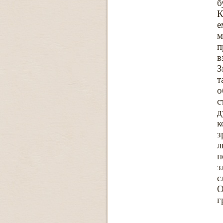
б
К
е
м
п
в
З
т
о
с
д
к
з
л
п
з
с
О
г