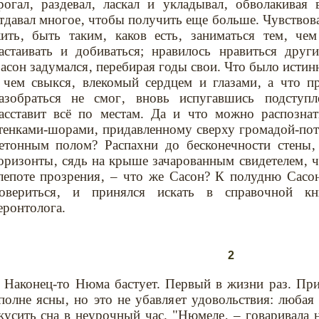
рогал‚ раздевал‚ ласкал и укладывал‚ обволакивая 
тдавал многое‚ чтобы получить еще больше. Чувствова
ить‚ быть таким‚ каков есть‚ заниматься тем‚ чем 
астаивать и добиваться; нравилось нравиться друг
асон задумался‚ перебирая годы свои. Что было истин
 чем свыкся‚ влекомый сердцем и глазами‚ а что пр
азобраться не смог‚ вновь испугавшись подступл
асставит всё по местам. Да и что можно распозна
тенками-шорами‚ придавленному сверху громадой-пот
етонным полом? Распахни до бесконечности стены‚
оризонты‚ сядь на крыше зачарованным свидетелем‚ ч
лепоте прозрения‚ – что же Сасон? К полудню Сасон
овериться‚ и принялся искать в справочной кн
еронтолога.
2
Наконец-то Нюма бастует. Первый в жизни раз. Пр
полне ясны‚ но это не убавляет удовольствия: люба
кусить сна в неурочный час. "Нюмеле‚ – говаривала 