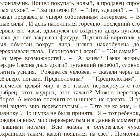
олокольчик. Пошел покупать новый‚ а продавец спрос
лых духов". – "Вы приезжий?" – "Нет‚ здешний". – "Н
казал продавец в ущерб собственным интересам. – В
ные силы". И день наполнился горечью‚ последний его 
ервые его часы‚ вдвинулся во входную дверь пугающ
лащ до пят закрывал фигуру. Поднятый воротник 
ыл обмотан вокруг лица‚ шляпа нахлобучена до
ерекрывали глаза. "Геронтолог Сасон?" – "Он самый".
По мере возможностей". – "А зачем? Такая жизнь:
ердце Сасона дало долгий пугающий перебой‚ словно 
ратить усилия. "Рождается человек, – сказали через 
сё вверх ногами. Предположим?" – "Предположим", –
озьмется целый мир в его глазах перевернуть с го
рабрец‚ этот мудрец‚ этот талант? Можно перестар
борот. А можно полениться и ничего не сделать. И р
ней видеть мир перевернутым". – "Это не ко мне‚ –
лазнику". Но шутка не была принята. "Я – тот ребенок‚
ождения вижу мир перевернутым и в данный момент ра
 вашими ногами. Всю жизнь я остерегался чужо
охранился таким‚ какой появился на свет". Помолча