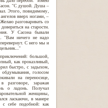
овь дало перебой. "Имею
Сасон. "С душой. Душа –
нал. Этого‚ повидимому‚
 ангелов вверх ногами‚ –
 Желаю разговаривать со
довериться на старости.
ния. У Сасона бывали
и. "Вам ничего не надо
г перевернут. С него мы и
дельник..."
 приключений: большой‚
пный‚ как проказливый‚
рил быстро‚ с задыхом‚
я обдумывания‚ голосом
ркивали на переносице‚
в разговоре‚ заражая
нь о ладонь. Получал
чаровательной женщины‚
лся ласкаючи‚ в манере
 с себе подобной: как