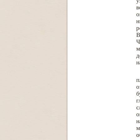
у
в
о
н
р
В
Ч
м
д
н
п
о
б
г
с
о
н
м
о