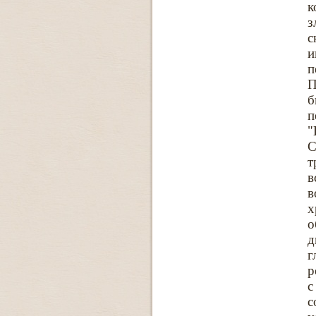
к
з
с
и
п
П
б
п
"
С
т
в
в
х
о
д
г
р
с
с