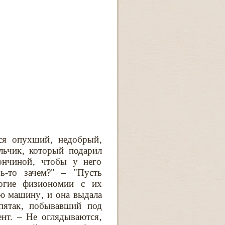
лся опухший‚ недобрый‚
льчик‚ который подарил
ончиной‚ чтобы у него
рь-то зачем?" – "Пусть
ногие физиономии с их
ю машину‚ и она выдала
 пятак‚ побывавший под
ент. – Не оглядываются‚