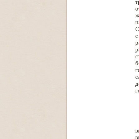
т
о
ж
н
С
с
р
р
с
б
г
с
д
г
в
в