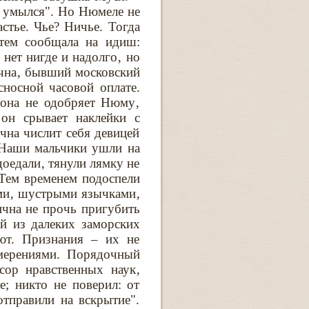
е умылся". Но Нюмеле не
стье. Чье? Ничье. Тогда
атем сообщала на идиш:
 нет нигде и надолго‚ но
чна‚ бывший московский
носной часовой оплате.
 она не одобряет Нюму‚
 он срывает наклейки с
чна числит себя девицей
"Наши мальчики ушли на
доедали‚ тянули лямку не
 Тем временем подоспели
ми‚ шустрыми язычками‚
ична не прочь пригубить
й из далеких заморских
еют. Признания – их не
мерениями. Порядочный
сор нравственных наук‚
; никто не поверил: от
тправили на вскрытие".