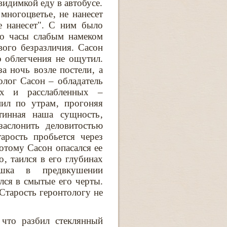
идимкой еду в автобусе.
многоцветье‚ не нанесет
е нанесет". С ним было
го часы слабым намеком
вого безразличия. Сасон
о облегчения не ощутил.
а ночь возле постели‚ а
олог Сасон – обладатель
ых и расслабленных –
нил по утрам‚ прогоняя
тинная наша сущность‚
заслонить деловитостью
арость пробьется через
отому Сасон опасался ее
‚ таился в его глубинах
кашка в предвкушении
лся в смытые его черты.
 Старость геронтологу не
 что разбил стеклянный