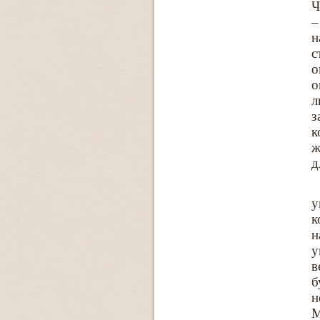
Ч
–
н
с
о
о
л
з
к
ж
д
у
к
н
у
в
б
н
М