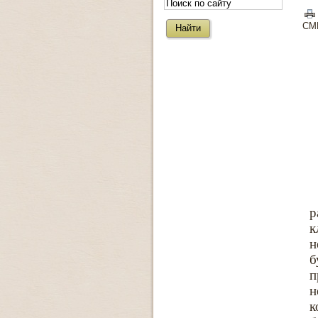
СМ
р
к
н
б
п
н
к