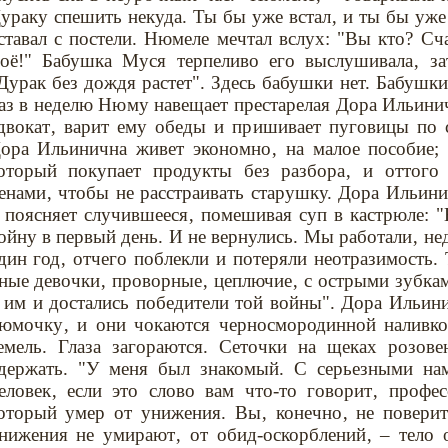
ураку спешить некуда. Ты бы уже встал‚ и ты бы уж
ставал с постели. Нюмеле мечтал вслух: "Вы кто? Сча
оё!" Бабушка Муся терпеливо его выслушивала‚ з
Дурак без дождя растет". Здесь бабушки нет. Бабушки
аз в неделю Нюму навещает престарелая Дора Ильини
двокат‚ варит ему обеды и пришивает пуговицы по с
ора Ильинична живет экономно‚ на малое пособие;
оторый покупает продукты без разбора‚ и оттого
енами‚ чтобы не расстраивать старушку. Дора Ильини
 поясняет случившееся‚ помешивая суп в кастрюле: 
ойну в первый день. И не вернулись. Мы работали‚ не
дин год‚ отчего поблекли и потеряли неотразимость.
ные девочки‚ проворные‚ цеплючие‚ с острыми зубка
 им и достались победители той войны". Дора Ильин
юмочку‚ и они чокаются черносмородинной наливко
емель. Глаза загораются. Сеточки на щеках розов
держать. "У меня был знакомый. С серьезными на
еловек‚ если это слово вам что-то говорит‚ профес
оторый умер от унижения. Вы‚ конечно‚ не поверите
нижения не умирают‚ от обид-оскорблений‚ – тело о