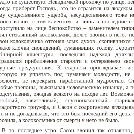
удто не существую. Невидимкой прохожу по улице‚ нев
огда приберёт Господь‚ это не отразится на людском 
му существенного ущерба‚ несущественного тоже н
ного возни‚ с тем клиентом‚ и лишь в последние е
роступило на лице беспокойство – заменителем типо
зял стеклянный колокольчик‚ долго звонил в него‚ н
вон колокольчика отгонял злых духов‚ скопившихся з
акже клочки сновидений‚ туманивших голову. Геронт
бширной клиентуры‚ последняя надежда дряхл
трашился приближения старости и остервенело зво
урные предчувствия. К старости проглядывает ис
оторую не упрятать под румянами молодости‚ не 
релости‚ не перекрыть наработанной мудростью. Ст
юбые препоны‚ выказывая человеческую изнанку‚ а п
одступления‚ ожидая всякого на исходе лет. Возможно
лобный‚ завистливый‚ гнуснопакостный стари
ладостного триумфа‚ и Сасон с содроганием вглядыва
н и не догадывался‚ что это был последний его день.
розила‚ а колокольчика от смерти у него не было.
В то последнее утро Сасон звонил так отчаянно‚