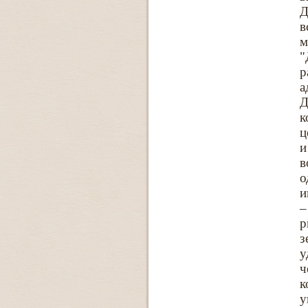
Д
в
м
"
р
а
Д
к
ц
и
в
о
и
–
р
з
у
ч
к
у