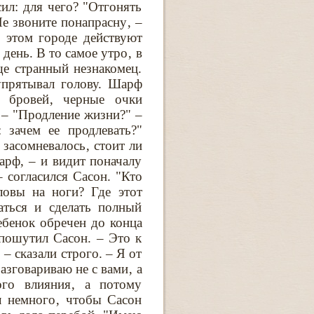
ил: для чего? "Отгонять
е звоните понапрасну‚ –
 этом городе действуют
день. В то самое утро‚ в
е странный незнакомец.
упрятывал голову. Шарф
 бровей‚ черные очки
 – "Продление жизни?" –
 зачем ее продлевать?"
засомневалось‚ стоит ли
шарф, – и видит поначалу
 согласился Сасон. "Кто
ловы на ноги? Где этот
аться и сделать полный
ебенок обречен до конца
 пошутил Сасон. – Это к
 – сказали строго. – Я от
зговариваю не с вами‚ а
го влияния‚ а потому
л немного‚ чтобы Сасон