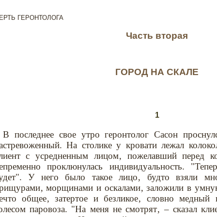
ЕРТЬ ГЕРОНТОЛОГА
Часть вторая
ГОРОД НА СКАЛЕ
1
В последнее свое утро геронтолог Сасон просну
астревоженный. На столике у кровати лежал колоко
лиент с усредненным лицом‚ пожелавший перед к
епременно проклюнулась индивидуальность. "Тепе
удет". У него было такое лицо‚ будто взяли м
рищурами‚ морщинами и оскалами‚ заложили в умну
ечто общее‚ затертое и безликое‚ словно медный
олесом паровоза. "На меня не смотрят‚ – сказал кли