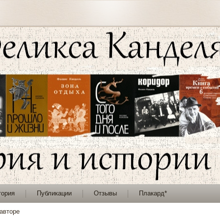
тория
Публикации
Отзывы
Плакард*
авторе