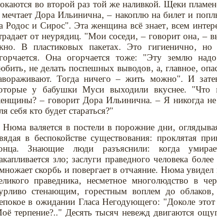
окаются во второй раз той же наливкой. Щеки пламен
 мечтает Дора Ильинична‚ – накоплю на билет и поп
а Родос и Сирос". Эта женщина всё знает‚ всем интер
традает от неурядиц. "Мои соседи‚ – говорит она‚ – 
кно. В пластиковых пакетах. Это гигиенично‚ но
горчается. Она огорчается тоже: "Эту землю над
юбить‚ не делать поспешных выводов‚ а, главное‚ опа
авораживают. Тогда ничего – жить можно". И зате
оторые у бабушки Муси выходили вкуснее. "Что 
енщины? – говорит Дора Ильинична. – Я никогда не 
ля себя кто будет стараться?"
Нюма валяется в постели в порожние дни‚ оглядыва
вядая в беспокойстве существования: проклятая пр
онца. Знающие люди разъяснили: когда умира
акапливается зло; заслуги праведного человека более
множает скорбь и повергает в отчаяние. Нюма увидел
еликого праведника‚ несметное многолюдство в ч
урливо стенающим‚ горестным воплем до облаков‚
епокое в ожидании Гласа Негодующего: "Доколе этот
оё терпение?.." Десять тысяч невежд двигаются ощу